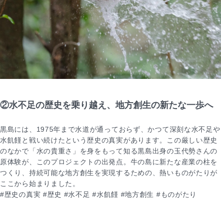
②水不足の歴史を乗り越え、地方創生の新たな一歩へ
黒島には、1975年まで水道が通っておらず、かつて深刻な水不足や
水飢饉と戦い続けたという歴史の真実があります。この厳しい歴史
のなかで「水の貴重さ」を身をもって知る黒島出身の玉代勢さんの
原体験が、このプロジェクトの出発点。牛の島に新たな産業の柱を
つくり、持続可能な地方創生を実現するための、熱いものがたりが
ここから始まりました。
#歴史の真実 #歴史 #水不足 #水飢饉 #地方創生 #ものがたり