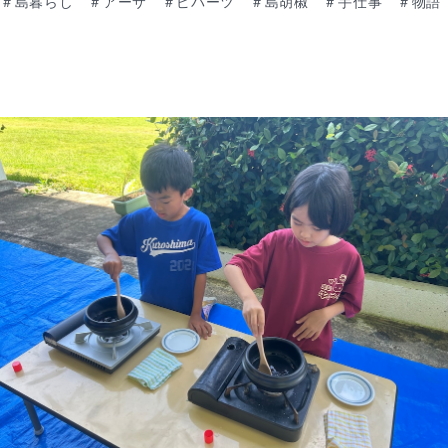
＃島暮らし ＃アーサ ＃ピパーツ ＃島胡椒 ＃手仕事 ＃物語