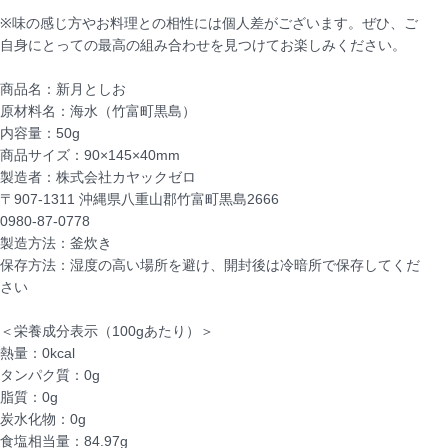
※味の感じ方やお料理との相性には個人差がございます。ぜひ、ご
自身にとっての最高の組み合わせを見つけてお楽しみください。
商品名：新月としお
原材料名：海水（竹富町黒島）
内容量：50g
商品サイズ：90×145×40mm
製造者：株式会社カヤックゼロ
〒907-1311 沖縄県八重山郡竹富町黒島2666
0980-87-0778
製造方法：釜炊き
保存方法：湿度の高い場所を避け、開封後は冷暗所で保存してくだ
さい
＜栄養成分表示（100gあたり）＞
熱量：0kcal
タンパク質：0g
脂質：0g
炭水化物：0g
食塩相当量：84.97g