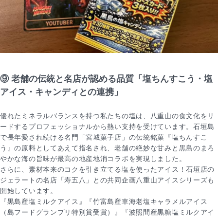
⑨ 老舗の伝統と名店が認める品質「塩ちんすこう・塩
アイス・キャンディとの連携」
優れたミネラルバランスを持つ私たちの塩は、八重山の食文化をリ
ードするプロフェッショナルから熱い支持を受けています。石垣島
で長年愛され続ける名門「宮城菓子店」の伝統銘菓『塩ちんすこ
う』の原料としてあえて指名され、老舗の絶妙な甘みと黒島のまろ
やかな海の旨味が最高の地産地消コラボを実現しました。
さらに、素材本来のコクを引き立てる塩を使ったアイス！石垣店の
ジェラートの名店「寿五八」との共同企画八重山アイスシリーズも
開始しています。
『黒島産塩ミルクアイス』『竹富島産車海老塩キャラメルアイス
（島フードグランプリ特別賞受賞）』『波照間産黒糖塩ミルクアイ