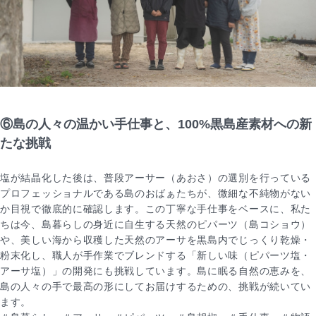
⑥島の人々の温かい手仕事と、100%黒島産素材への新
たな挑戦
塩が結晶化した後は、普段アーサー（あおさ）の選別を行っている
プロフェッショナルである島のおばぁたちが、微細な不純物がない
か目視で徹底的に確認します。この丁寧な手仕事をベースに、私た
ちは今、島暮らしの身近に自生する天然のピパーツ（島コショウ）
や、美しい海から収穫した天然のアーサを黒島内でじっくり乾燥・
粉末化し、職人が手作業でブレンドする「新しい味（ピパーツ塩・
アーサ塩）」の開発にも挑戦しています。島に眠る自然の恵みを、
島の人々の手で最高の形にしてお届けするための、挑戦が続いてい
ます。