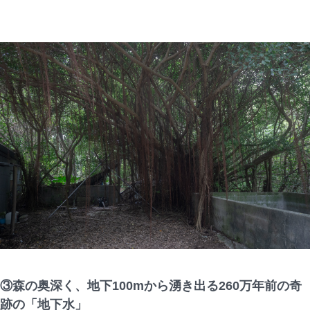
③森の奥深く、地下100mから湧き出る260万年前の奇
跡の「地下水」