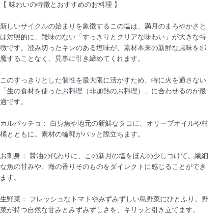
【 味わいの特徴とおすすめのお料理 】
新しいサイクルの始まりを象徴するこの塩は、満月のまろやかさと
は対照的に、雑味のない「すっきりとクリアな味わい」が大きな特
徴です。澄み切ったキレのある塩味が、素材本来の新鮮な風味を邪
魔することなく、見事に引き締めてくれます。
このすっきりとした個性を最大限に活かすため、特に火を通さない
「生の食材を使ったお料理（非加熱のお料理）」に合わせるのが最
適です。
カルパッチョ： 白身魚や地元の新鮮なタコに、オリーブオイルや柑
橘とともに。素材の輪郭がパッと際立ちます。
お刺身： 醤油の代わりに、この新月の塩をほんの少しつけて。繊細
な魚の甘みや、海の香りそのものをダイレクトに感じることができ
ます。
生野菜： フレッシュなトマトやみずみずしい島野菜にひとふり。野
菜が持つ自然な甘みとみずみずしさを、キリッと引き立てます。