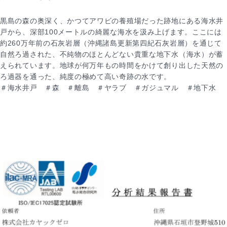
黒島の森の奥深く、かつてアワビの養殖場だった跡地にある海水井
戸から、深部100メートルの綺麗な海水を汲み上げます。ここには
約260万年前の石灰岩層（沖縄諸島更新第四紀石灰岩層）を通じて
自然ろ過された、不純物のほとんどない貴重な地下水（海水）が蓄
えられています。地球が何万年もの時間をかけて創り出した天然の
ろ過器を通った、純度の極めて高い奇跡の水です。
＃海水井戸 ＃森 ＃離島 ＃ヤラブ ＃ガジュマル ＃地下水