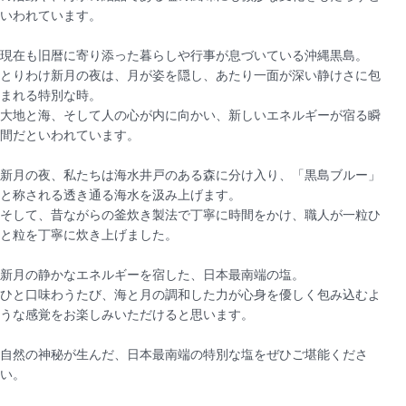
いわれています。
現在も旧暦に寄り添った暮らしや行事が息づいている沖縄黒島。
とりわけ新月の夜は、月が姿を隠し、あたり一面が深い静けさに包
まれる特別な時。
大地と海、そして人の心が内に向かい、新しいエネルギーが宿る瞬
間だといわれています。
新月の夜、私たちは海水井戸のある森に分け入り、「黒島ブルー」
と称される透き通る海水を汲み上げます。
そして、昔ながらの釜炊き製法で丁寧に時間をかけ、職人が一粒ひ
と粒を丁寧に炊き上げました。
新月の静かなエネルギーを宿した、日本最南端の塩。
ひと口味わうたび、海と月の調和した力が心身を優しく包み込むよ
うな感覚をお楽しみいただけると思います。
自然の神秘が生んだ、日本最南端の特別な塩をぜひご堪能くださ
い。