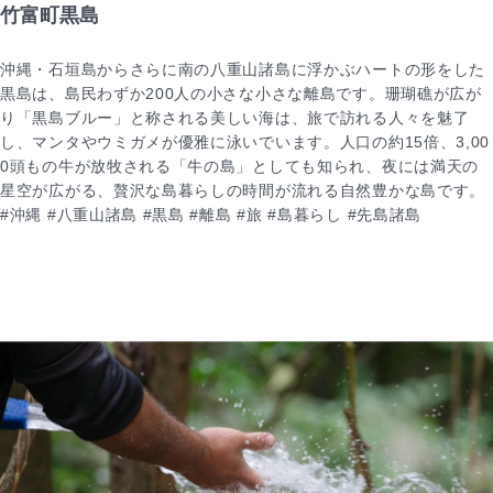
竹富町黒島
沖縄・石垣島からさらに南の八重山諸島に浮かぶハートの形をした
黒島は、島民わずか200人の小さな小さな離島です。珊瑚礁が広が
り「黒島ブルー」と称される美しい海は、旅で訪れる人々を魅了
し、マンタやウミガメが優雅に泳いでいます。人口の約15倍、3,00
0頭もの牛が放牧される「牛の島」としても知られ、夜には満天の
星空が広がる、贅沢な島暮らしの時間が流れる自然豊かな島です。
#沖縄 #八重山諸島 #黒島 #離島 #旅 #島暮らし #先島諸島