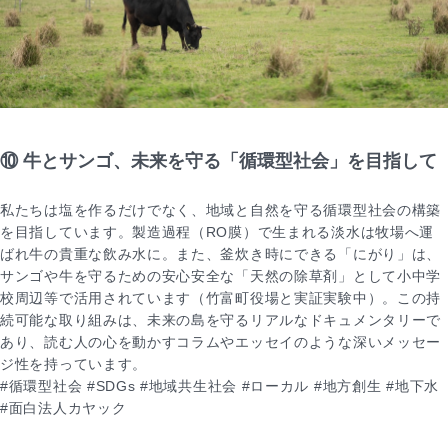
⑩ 牛とサンゴ、未来を守る「循環型社会」を目指して
私たちは塩を作るだけでなく、地域と自然を守る循環型社会の構築
を目指しています。製造過程（RO膜）で生まれる淡水は牧場へ運
ばれ牛の貴重な飲み水に。また、釜炊き時にできる「にがり」は、
サンゴや牛を守るための安心安全な「天然の除草剤」として小中学
校周辺等で活用されています（竹富町役場と実証実験中）。この持
続可能な取り組みは、未来の島を守るリアルなドキュメンタリーで
あり、読む人の心を動かすコラムやエッセイのような深いメッセー
ジ性を持っています。
#循環型社会 #SDGs #地域共生社会 #ローカル #地方創生 #地下水
#面白法人カヤック